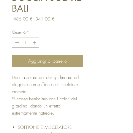
BALI
Prezzo
Prezzo
 486,00 € 
341,00 €
regolare
scontato
Quantità
*
Aggiungi al carrello
Doccia solare dal design lineare ed
elegante con soffione e miscelatore
cromato.
Si sposa benissimo con i colori del
giardino, dando un effetto
estremamente naturale.
SOFFIONE E MISCELATORE