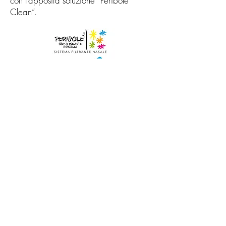
con l’apposita soluzione “Peribolè
Clean”.
Consigli Utili
Acquista
Cos'è